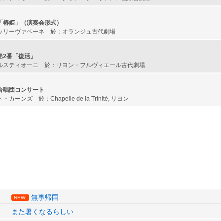
「椿姫」（演奏会形式）
ッリーヴァベーネ 於：オランジュ古代劇場
第2番「復活」
ルスティオーニ 於：リヨン・フルヴィエール古代劇場
合唱団コンサート
ンズ 於：Chapelle de la Trinité, リヨン
無事帰国
NEW!
また暑くなるらしい