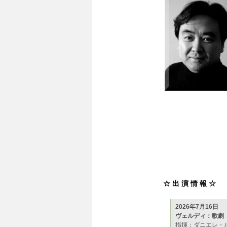
☆ 出 演 情 報 ☆
2026年7月16日
ヴェルディ：歌劇
指揮：ダニエレ・