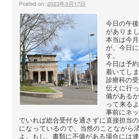
Posted on:
2023年3月17日
今日の午後
がありま
本当は今月
が、今日
す。
今日は予約
着いてし
診療科の
伝えに行
備がある
って来る
事前にネ
でいれば総合受付を通さずに直接担当
になっているので、当然のことながら
よ。もし、書類に不備がある場合には