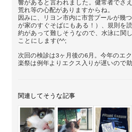
響があると言われました。健常者でさ
荒れ等の心配がありますからね。
因みに、リヨン市内に市営プールが幾
が家のすぐそばにもある！）、規則を
約があって難しそうなので、水泳に関
ことにします(^^;
次回の検診は3ヶ月後の6月。今年のエ
楽祭は例年よりエクス入りが遅いので
関連してそうな記事