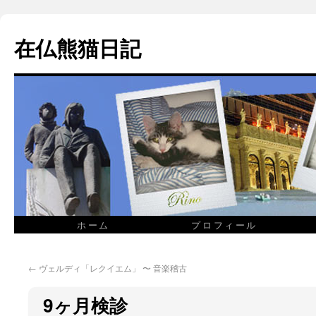
在仏熊猫日記
ホーム
プロフィール
←
ヴェルディ「レクイエム」 〜 音楽稽古
9ヶ月検診