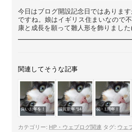
今日はブログ開設記念日ではあります
ですね。娘はイギリス住まいなので不
康と成長を願って雛人形を飾りました(^
関連してそうな記事
良いお年を！
謹賀新年 '14
祝・1周年！
カテゴリー:
HP・ウェブログ関連
タグ:
ウェ