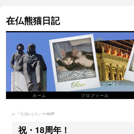
在仏熊猫日記
ホーム
プロフィール
←
「リゴレット」 〜 KHP
祝・18周年！