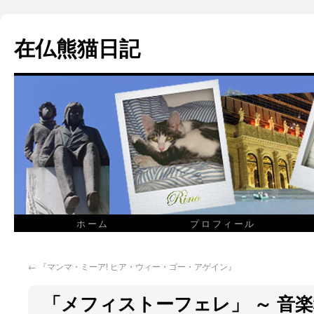
在仏熊猫日記
ホーム
プロフィール
←
『マンマ・ミーア! ヒア・ウィー・ゴー・アゲイン』
「メフィストーフェレ」 ～ 音