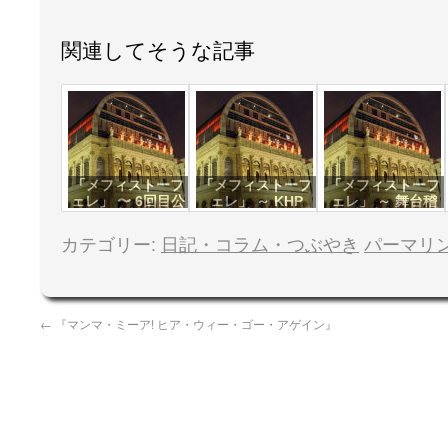
関連してそうな記事
「メフィストーフ
「メフィストーフ
「メフィストーフ
ェレ」 〜 6回目公
ェレ」 ～ KHP
ェレ」 ～ 舞台稽
演
古
カテゴリー:
日記・コラム・つぶやき
パーマリ
←
『マンマ・ミーア! ヒア・ウィー・ゴー・アゲイン』