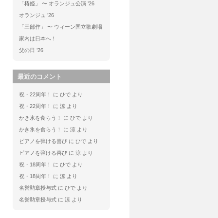
「椿姫」 〜 オランジュ公演 ’26
オランジュ ’26
「三部作」 〜 ウィーン国立歌劇場
家内は日本へ！
父の日 ’26
最近のコメント
祝・22周年！
に
ひで
より
祝・22周年！
に
涼
より
かき氷を食らう！
に
ひで
より
かき氷を食らう！
に
涼
より
ピアノを弾ける喜び
に
ひで
より
ピアノを弾ける喜び
に
涼
より
祝・18周年！
に
ひで
より
祝・18周年！
に
涼
より
名誉勲章授与式
に
ひで
より
名誉勲章授与式
に
涼
より