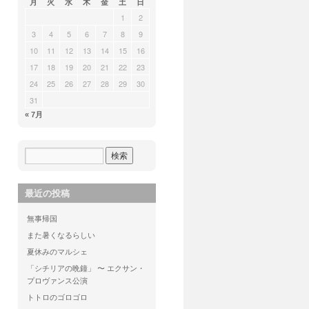
月
火
水
木
金
土
日
1
2
3
4
5
6
7
8
9
10
11
12
13
14
15
16
17
18
19
20
21
22
23
24
25
26
27
28
29
30
31
« 7月
最近の投稿
無事帰国
また暑くなるらしい
夏休みのマルシェ
「シチリアの晩鐘」 〜 エクサン・
プロヴァンス公演
トトロのゴロゴロ