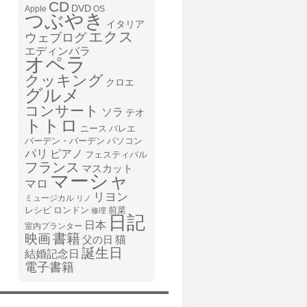
CD
DVD
Apple
OS
つぶやき
イタリア
エクス
ウェブログ
エディンバラ
オペラ
クッキング
クロエ
グルメ
コンサート
ソラ
テオ
トトロ
ニース
バレエ
バーデン・バーデン
パソコン
パリ
ピアノ
フェスティバル
フランス
マスカット
マーシャ
マロ
リヨン
ミュージカル
リノ
レシピ
前菜
ロンドン
修理
日記
日本
室内プランター
書籍
映画
猫
父の日
誕生日
結婚記念日
電子書籍