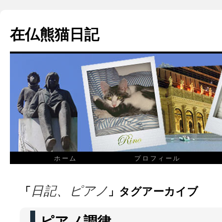
在仏熊猫日記
ホーム
プロフィール
「
」タグアーカイブ
日記、ピアノ
ピアノ調律