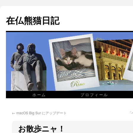
在仏熊猫日記
ホーム
プロフィール
←
macOS Big Sur にアップデート
「
お散歩ニャ！