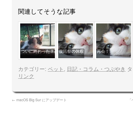
関連してそうな記事
ついに終わった？
復活祭の休暇
再会！
カテゴリー:
ペット
,
日記・コラム・つぶやき
タ
リンク
←
macOS Big Sur にアップデート
「