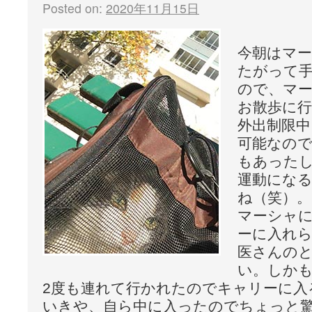
Posted on:
2020年11月15日
今朝はマ
たがって
ので、マー
お散歩に
外出制限中
可能なの
もあった
運動にな
ね（笑）。
マーシャ
ーに入れ
医さんの
い。しかも
2度も連れて行かれたのでキャリーに入
いきや、自ら中に入ったのでちょっと