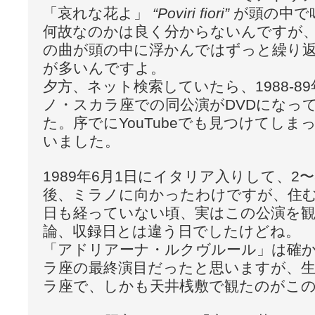
「哀れな花よ」
“Poviri fiori”
が頭の中で
何故なのかは良く分からないんですが
の曲が頭の中に浮かんではずっと繰り
が多いんですよ。
夕方、ネット検索していたら、1988-8
ノ・スカラ座での同公演がDVDになっ
た。序でにYouTubeでも見つけてし
いました。
1989年6月1日にイタリア入りして、2
後、ミラノに向かったわけですが、住
日も経っていない頃、実はこの公演を観
論、収録日とは違う日でしたけどね。
「アドリアーナ・ルクヴルール」は確
ラ座の最終演目だったと思いますが、
ラ座で、しかも天井桟敷で観たのがこ