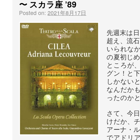
〜 スカラ座 ’89
Posted on:
2021年8月17日
先週末は日
超え、流
いられな
の夏初じ
ところが
グン！と下
しかない
なんだか
ったのか
さて、今
けだか、
アーナ・ル
でアドリ