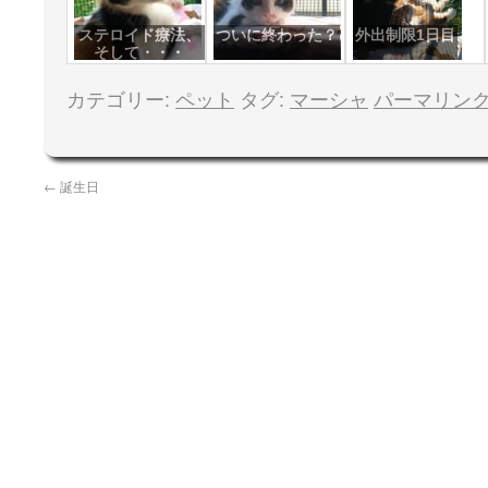
ステロイド療法、
ついに終わった？
外出制限1日目
そして・・・
カテゴリー:
ペット
タグ:
マーシャ
パーマリン
←
誕生日