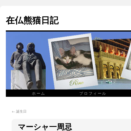
在仏熊猫日記
ホーム
プロフィール
←
誕生日
マーシャ一周忌