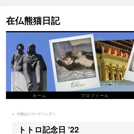
在仏熊猫日記
ホーム
プロフィール
←
今朝はレコーディング！
トトロ記念日 ’22