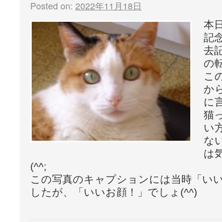
Posted on:
2022年11月18日
本
記
去
の
こ
か
に
猫
い
な
は
(^^;
この写真のキャプションには当時「い
したが、「いいお顔！」でしょ(^^)