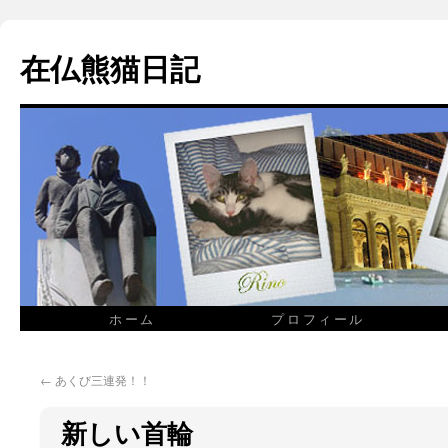
在仏熊猫日記
ホーム
プロフィール
←
あくび三連発！！
新しい首輪