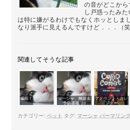
の音がどこから
し戸惑ったみた
は特に嫌がるわけでもなくホッとしま
なり派手に見えるんですけど．．．（笑
関連してそうな記事
爆睡！
マーシャ、検診＆
アドベント・カレ
予防接種 '20
ンダー
カテゴリー:
ペット
タグ:
マーシャ
パーマリン