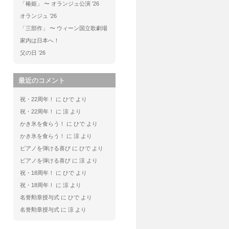
「椿姫」 〜 オランジュ公演 ’26
オランジュ ’26
「三部作」 〜 ウィーン国立歌劇場
家内は日本へ！
父の日 ’26
最近のコメント
祝・22周年！
に
ひで
より
祝・22周年！
に
涼
より
かき氷を食らう！
に
ひで
より
かき氷を食らう！
に
涼
より
ピアノを弾ける喜び
に
ひで
より
ピアノを弾ける喜び
に
涼
より
祝・18周年！
に
ひで
より
祝・18周年！
に
涼
より
名誉勲章授与式
に
ひで
より
名誉勲章授与式
に
涼
より