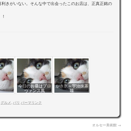
目利きがいない。そんな中で出会ったこのお店は、正真正銘の
！！
今日のお昼はプロ
かき氷～宇治抹茶
ヴァンス風
味
:
グルメ
,
パリ
パーマリンク
オルセー美術館
→