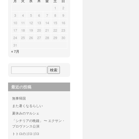
月
火
水
木
金
土
日
1
2
3
4
5
6
7
8
9
10
11
12
13
14
15
16
17
18
19
20
21
22
23
24
25
26
27
28
29
30
31
« 7月
最近の投稿
無事帰国
また暑くなるらしい
夏休みのマルシェ
「シチリアの晩鐘」 〜 エクサン・
プロヴァンス公演
トトロのゴロゴロ