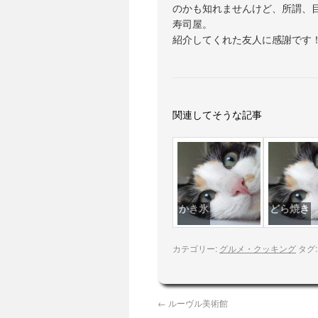
のかも知れませんけど、所謂、
寿司屋。
紹介してくれた友人に感謝です
関連してそうな記事
かき氷
どら焼き
カテゴリー:
グルメ・クッキング
タグ
←
ルーヴル美術館