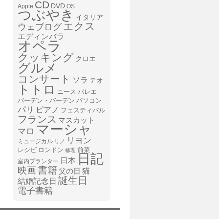
CD
DVD
Apple
OS
つぶやき
イタリア
エクス
ウェブログ
エディンバラ
オペラ
クッキング
クロエ
グルメ
コンサート
ソラ
テオ
トトロ
ニース
バレエ
バーデン・バーデン
パソコン
パリ
ピアノ
フェスティバル
フランス
マスカット
マーシャ
マロ
リヨン
ミュージカル
リノ
レシピ
前菜
ロンドン
修理
日記
日本
室内プランター
書籍
映画
猫
父の日
誕生日
結婚記念日
電子書籍