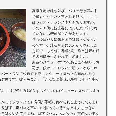
高級住宅が建ち並び、パリの行政区の中
で最もシックだと言われる16区。ここに
はラジオ・フランス本社もありますが、
そのすぐ傍に観光客にはまだ余り知られ
ていないお寿司屋さんがあります。
僕も今回パリに来るまでは知らなかった
のですが、滞在を前に友人から教わった
お店で、もう既に2回訪問。昨日は寿司好
きの同僚を引き連れて行きました。
お昼のメニューの1つであるこの散らし寿
司は、僕がヨーロッパに渡ってからこれ
ンバー・ワンに位置するでしょう。一度食べたら忘れられな
＆鮮度です。彼らもまた、「こんなに美味い寿司は食べた事が
人は、これだけでは足りずもう1つ別のメニューも食べてしまう
；
っかってフランスでも寿司が手軽に食べられるようになりまし
に及ばず、寿司屋と言いつつ握っているのは日本人じゃない
う事はないんですよね。日本じゃないんだから仕方のない事な