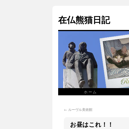
在仏熊猫日記
ホーム
←
ルーヴル美術館
お昼はこれ！！