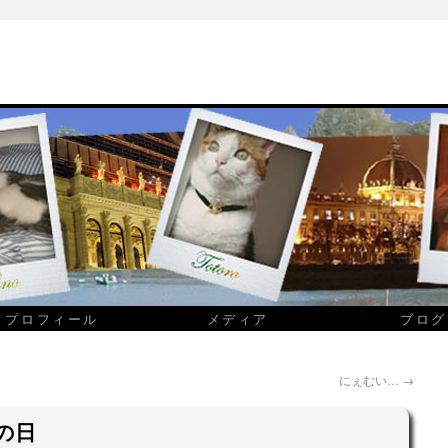
プロフィール
メディア
ブログ
にぇむい…
→
の日