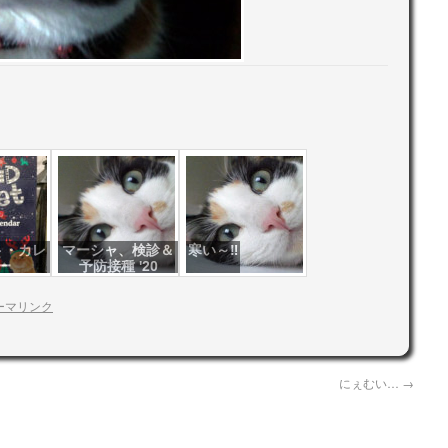
ト・カレ
マーシャ、検診＆
寒い～‼
ー
予防接種 '20
ーマリンク
にぇむい…
→