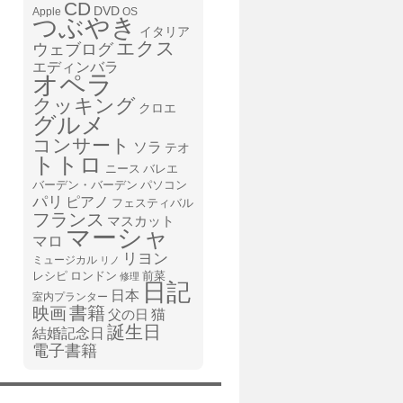
CD
DVD
Apple
OS
つぶやき
イタリア
エクス
ウェブログ
エディンバラ
オペラ
クッキング
クロエ
グルメ
コンサート
ソラ
テオ
トトロ
ニース
バレエ
バーデン・バーデン
パソコン
パリ
ピアノ
フェスティバル
フランス
マスカット
マーシャ
マロ
リヨン
ミュージカル
リノ
レシピ
前菜
ロンドン
修理
日記
日本
室内プランター
書籍
映画
猫
父の日
誕生日
結婚記念日
電子書籍