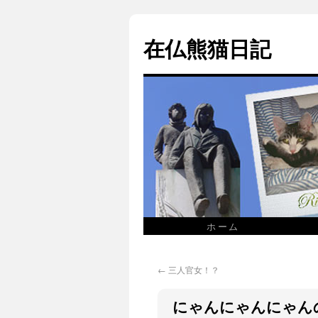
在仏熊猫日記
ホーム
←
三人官女！？
にゃんにゃんにゃん