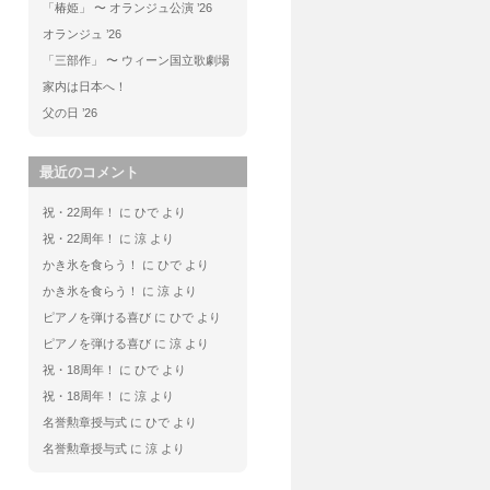
「椿姫」 〜 オランジュ公演 ’26
オランジュ ’26
「三部作」 〜 ウィーン国立歌劇場
家内は日本へ！
父の日 ’26
最近のコメント
祝・22周年！
に
ひで
より
祝・22周年！
に
涼
より
かき氷を食らう！
に
ひで
より
かき氷を食らう！
に
涼
より
ピアノを弾ける喜び
に
ひで
より
ピアノを弾ける喜び
に
涼
より
祝・18周年！
に
ひで
より
祝・18周年！
に
涼
より
名誉勲章授与式
に
ひで
より
名誉勲章授与式
に
涼
より