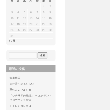
月
火
水
木
金
土
日
1
2
3
4
5
6
7
8
9
10
11
12
13
14
15
16
17
18
19
20
21
22
23
24
25
26
27
28
29
30
31
« 7月
最近の投稿
無事帰国
また暑くなるらしい
夏休みのマルシェ
「シチリアの晩鐘」 〜 エクサン・
プロヴァンス公演
トトロのゴロゴロ