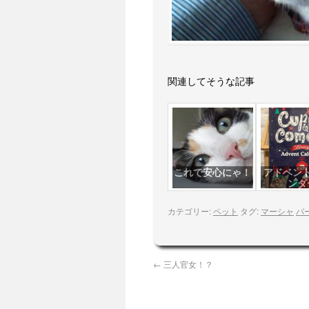
関連してそうな記事
これで安心にゃ！
アドベン
ンダ
カテゴリー:
ペット
タグ:
マーシャ
パ
←
三人官女！？