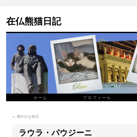
在仏熊猫日記
ホーム
プロフィール
←
穏やかな休日
ラウラ・パウジーニ