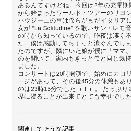
あるんですけどね。今回は2年の充電期
から始まったワールド・ツアーのリヨ
パウジーニの事は僕らがまだイタリアに
女が “La Solitudine” を歌いサン・
の時から知っているので、昨夜は凄く
た。僕は感動してちょっと涙ぐんでし
たのですが、隣にいた娘が僕に「ママ
のを聞いて、家内もきっと僕と同じ気
ました。
コンサートは20時開演で、始めにカロ
ージがあって、その後45分の休憩もあ
のは23時15分でした（！）。 たっぷ
界に浸ることが出来てとても幸せでし
関連してそうな記事