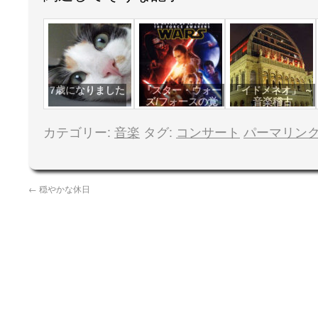
7歳になりました
『スター・ウォー
「イドメネオ」 ～
ズ/フォースの覚
音楽稽古
醒』
カテゴリー:
音楽
タグ:
コンサート
パーマリン
←
穏やかな休日