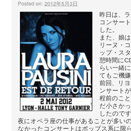
Posted on:
2012年5月3日
昨日は、
コンサート
した。
また、娘は
リーヌ・
ップ・ス
憩時間にC
らい一緒に
てもご機
前回、リ
ンサートが
程前のこ
だ小さか
したのです
夜にオペラ座の仕事があることが多い
なかったコンサートはポップス系に限