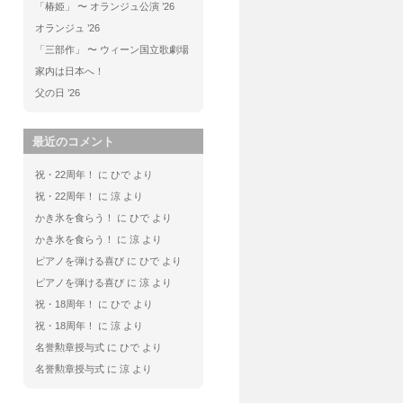
「椿姫」 〜 オランジュ公演 ’26
オランジュ ’26
「三部作」 〜 ウィーン国立歌劇場
家内は日本へ！
父の日 ’26
最近のコメント
祝・22周年！
に
ひで
より
祝・22周年！
に
涼
より
かき氷を食らう！
に
ひで
より
かき氷を食らう！
に
涼
より
ピアノを弾ける喜び
に
ひで
より
ピアノを弾ける喜び
に
涼
より
祝・18周年！
に
ひで
より
祝・18周年！
に
涼
より
名誉勲章授与式
に
ひで
より
名誉勲章授与式
に
涼
より