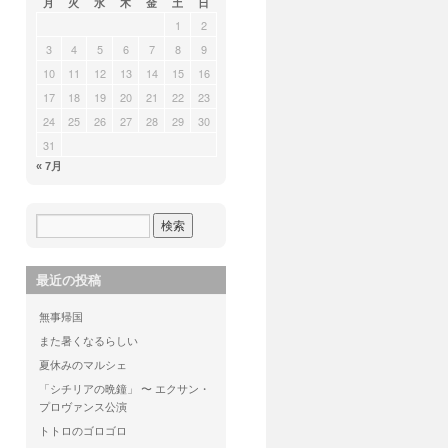
月
火
水
木
金
土
日
1
2
3
4
5
6
7
8
9
10
11
12
13
14
15
16
17
18
19
20
21
22
23
24
25
26
27
28
29
30
31
« 7月
最近の投稿
無事帰国
また暑くなるらしい
夏休みのマルシェ
「シチリアの晩鐘」 〜 エクサン・
プロヴァンス公演
トトロのゴロゴロ