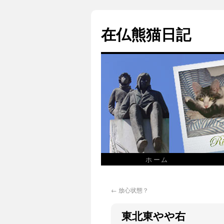
在仏熊猫日記
ホーム
←
放心状態？
東北東やや右