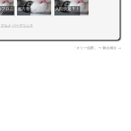
のフロニ
恵方巻
入院快足？！
ド
:
グルメ
パーマリンク
「オリー伯爵」 〜 舞台稽古
→