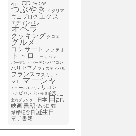
CD
DVD
Apple
OS
つぶやき
イタリア
エクス
ウェブログ
エディンバラ
オペラ
クッキング
クロエ
グルメ
コンサート
ソラ
テオ
トトロ
ニース
バレエ
バーデン・バーデン
パソコン
パリ
ピアノ
フェスティバル
フランス
マスカット
マーシャ
マロ
リヨン
ミュージカル
リノ
レシピ
前菜
ロンドン
修理
日記
日本
室内プランター
書籍
映画
猫
父の日
誕生日
結婚記念日
電子書籍