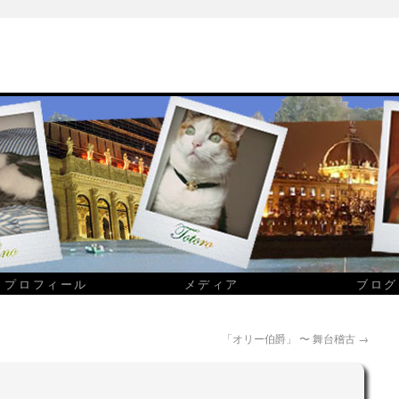
プロフィール
メディア
ブログ
「オリー伯爵」 〜 舞台稽古
→