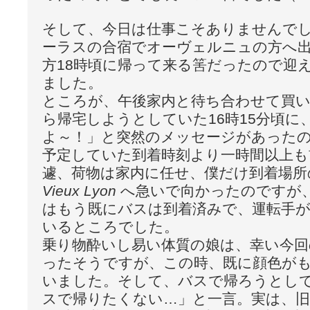
そして、今日は仕事こそありませんで
ーラスの合宿でオーヴェルニュの方へ
方18時頃に帰って来る筈だったので迎
ました。
ところが、午後家内と待ち合わせて買
ら帰宅しようとしていた16時15分頃に
よ～！」と突然のメッセージがあった
予定していた到着時刻より一時間以上も
遽、荷物は家内に任せ、僕だけ到着場所
Vieux Lyon
へ急いで向かったのですが
はもう既にバスは到着済みで、運転手
いるところでした。
乗り物酔いし易い体質の娘は、幸い今回
ったそうですが、この時、既に顔色が
いました。そして、バスで帰ろうとし
スで帰りたくない…」と一言。実は、