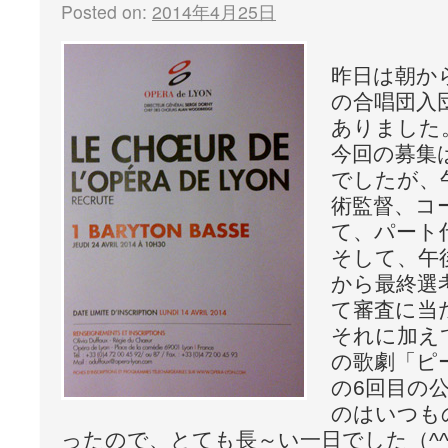
Posted on:
2014年4月25日
昨日は朝か
の合唱団入
ありました
今回の募集
でしたが、
術監督、コ
て、パート
そして、午
から最終選
て審査に当
それに加え
の歌劇「ピ
の6回目の
のはいつも
ったので、とても長～い一日でした（^^