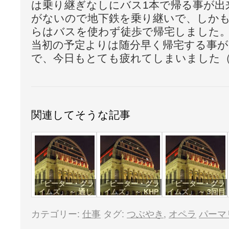
は乗り継ぎなしにバス1本で帰る事が出
がないので地下鉄を乗り継いで、しか
らはバスを使わず徒歩で帰宅しました
当初の予定よりは随分早く帰宅する事が
で、今日もとても疲れてしまいました
関連してそうな記事
「ピーター・グラ
「ピーター・グラ
「ピーター・グラ
イムズ」 ～ 通し
イムズ」 ～ KHP
イムズ」 ～ 3回目
稽古
公演
カテゴリー:
仕事
タグ:
つぶやき
,
オペラ
パーマ