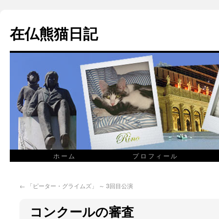
在仏熊猫日記
ホーム
プロフィール
←
「ピーター・グライムズ」 ～ 3回目公演
コンクールの審査