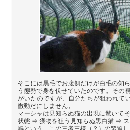
そこには黒毛でお腹側だけが白毛の知
う態勢で身を伏せていたのです。その
がいたのですが、自分たちが狙われて
微動だにしません。
マーシャは見知らぬ猫の出現に驚いて
状態 ⇒ 獲物を狙う見知らぬ黒白猫 ⇒
鳩という、この三者三様（？）の緊迫し