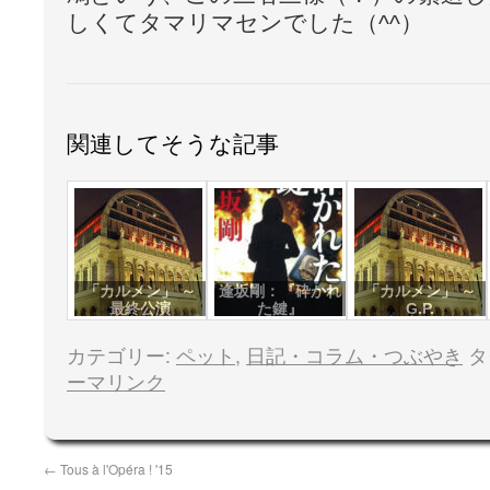
しくてタマリマセンでした（^^）
関連してそうな記事
「カルメン」 ～
逢坂剛：『砕かれ
「カルメン」 ～
最終公演
た鍵』
G.P.
カテゴリー:
ペット
,
日記・コラム・つぶやき
タ
ーマリンク
←
Tous à l'Opéra ! '15