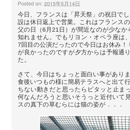
Posted on:
2015年5月14日
今日、フランスは「昇天祭」の祝日でし
設は休日返上で営業。これはフランスの
父の日（6月21日）が間近なのが少な
知れません。でもリヨン・オペラ座は
7回目の公演だったので今日はお休み！
が良かったのですが夕方からは予報通
た。
さて、今日はちょっと面白い事があり
食後いつもの様に簡易テラスへと出て
ちない動きだと思ったらピタッと止ま
何なんだろうと思いそうっと近付いて
スの真下の草むらには猫の姿が．．．