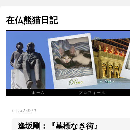
在仏熊猫日記
ホーム
プロフィール
←
しょんぼり？
逢坂剛：『墓標なき街』