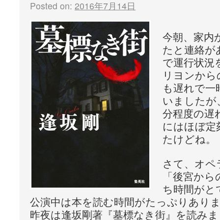
Posted on:
2016年7月14日
今朝、家内
たと連絡が
で運行状況
リヨンから
も遅れで一
いましたが
分程度の遅
にはほぼ定
たけどね。
さて、オペ
「後宮から
ち時間がと
公演中は本を読む時間がたっぷりあり
昨夜は逢坂剛著『墓標なき街』を読みま