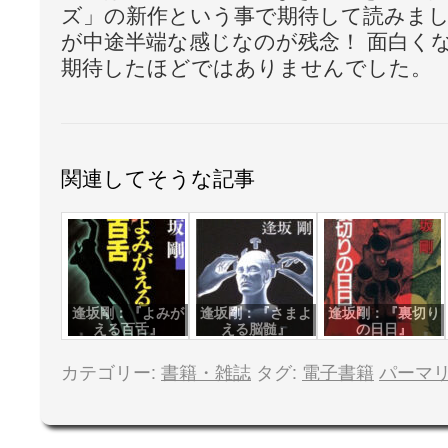
ズ」の新作という事で期待して読みま
が中途半端な感じなのが残念！ 面白く
期待したほどではありませんでした。
関連してそうな記事
逢坂剛：『よみが
逢坂剛：『さまよ
逢坂剛：『裏切り
える百舌』
える脳髄』
の日日』
カテゴリー:
書籍・雑誌
タグ:
電子書籍
パーマ