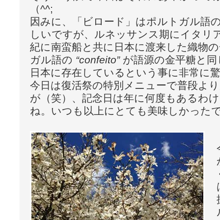
（^^;
因みに、「ビロード」はポルトガル語
しいですが、ルネッサンス期にイタリア
紀に南蛮船と共に日本に渡来した織物の
ガル語の
“confeito”
が語源の金平糖と同
日本に存在しているという事に非常に
今日は復活祭の特別メニューで普段より
が（笑）、記念日は年に何度もあるわ
ね。いつも以上にとても美味しかったで