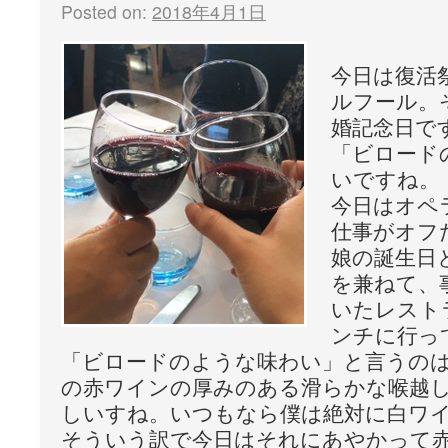
Posted on:
2018年4月1日
今日は復活
ルフール。
婚記念日で
「ビロード
いですね。
今日はオペ
仕事がオフ
娘の誕生日
を兼ねて、
いたレスト
ンチに行っ
「ビロードのような味わい」と言うの
の赤ワインの厚みのある滑らかな喉越
しいすね。いつもなら僕は絶対に白ワ
そういう訳で今日はそれにあやかって