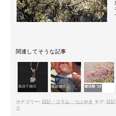
関連してそうな記事
風信子婚式
羊皮婚式
復活祭 ’23
カテゴリー:
日記・コラム・つぶやき
タグ:
日記
ク