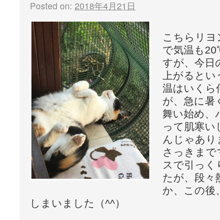
Posted on:
2018年4月21日
こちらリヨ
で気温も2
すが、今日
上がるとい
温はいくら
が、急に暑
舞い始め、
って肌寒い
んじゃありま
さっきまで
スで引っく
たが、段々
か、この後
しまいました（^^）