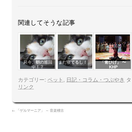
関連してそうな記事
只今、朝の巡回
まだ寝てるし！
「青ひげ」 〜
中！？
KHP
カテゴリー:
ペット
,
日記・コラム・つぶやき
タ
リンク
←
「ゲルマーニア」 ～ 音楽稽古