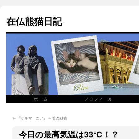
在仏熊猫日記
ホーム
プロフィール
←
「ゲルマーニア」 ～ 音楽稽古
今日の最高気温は33℃！？