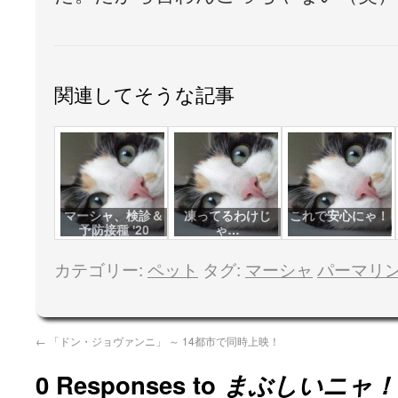
関連してそうな記事
マーシャ、検診＆
凍ってるわけじ
これで安心にゃ！
予防接種 '20
ゃ…
カテゴリー:
ペット
タグ:
マーシャ
パーマリ
←
「ドン・ジョヴァンニ」 ～ 14都市で同時上映！
0 Responses to
まぶしいニャ！