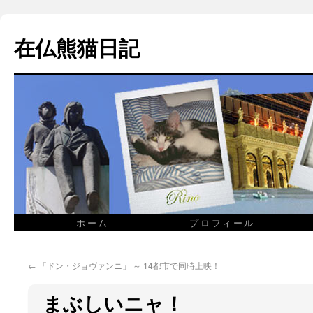
在仏熊猫日記
ホーム
プロフィール
←
「ドン・ジョヴァンニ」 ～ 14都市で同時上映！
まぶしいニャ！