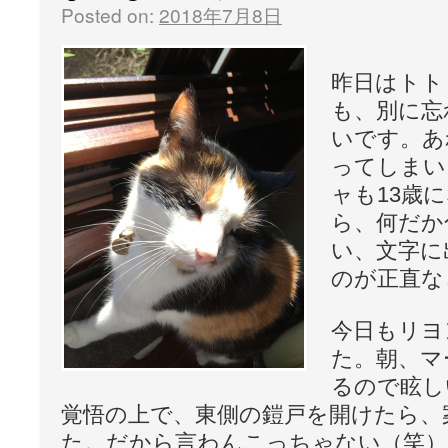
Posted on:
2018年7月8日
昨日はトト
も、別に忘
いです。あ
ってしまい
ャも13歳
ら、何だか
い、文字に
のが正直な
今日もリヨ
た。朝、マ
るので眩し
覚悟の上で、東側の鎧戸を開けたら、
た。だから言わんこっちゃない（笑）