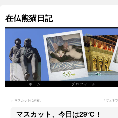
在仏熊猫日記
ホーム
プロフィール
←
マスカットに到着。
「ヴェネツ
マスカット、今日は29℃！