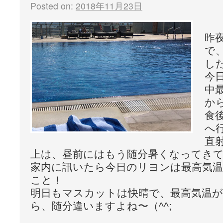
Posted on:
2018年11月23日
昨
で
し
今
中
か
食
へ
直
上は、昼前にはもう随分暑くなってき
家内に訊いたら今日のリヨンは最高気温
こと！
明日もマスカットは快晴で、最高気温が
ら、随分違いますよね〜（^^;