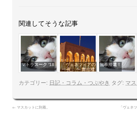
関連してそうな記事
マトラスーク '18
「ヴェネツィアの
無事帰還！
一夜」 〜 舞台稽
古 〜 マスカット
カテゴリー:
日記・コラム・つぶやき
タグ:
マス
←
マスカットに到着。
「ヴェネツ