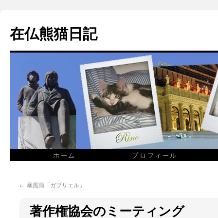
在仏熊猫日記
ホーム
プロフィール
←
暴風雨「ガブリエル」
著作権協会のミーティング