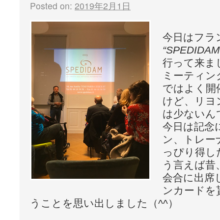
Posted on:
2019年2月1日
今日はフラ
“SPEDIDAM
行って来ま
ミーティン
ではよく開
けど、リヨ
は少ないん
今日は記念
ン、トレー
っぴり得し
う言えば昔
会合に出席
ンカードを
うことを思い出しました（^^）