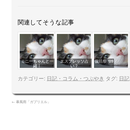
関連してそうな記事
ミニーちゃんと一
エスプレッソ占
復活祭 '09
緒！
い？
カテゴリー:
日記・コラム・つぶやき
タグ:
日記
←
暴風雨「ガブリエル」