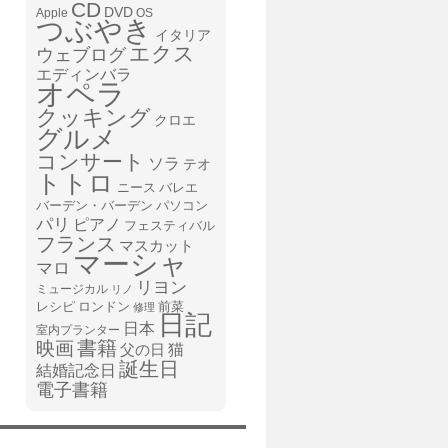
CD
DVD
Apple
OS
つぶやき
イタリア
エクス
ウェブログ
エディンバラ
オペラ
クッキング
クロエ
グルメ
コンサート
ソラ
テオ
トトロ
ニース
バレエ
バーデン・バーデン
パソコン
パリ
ピアノ
フェスティバル
フランス
マスカット
マーシャ
マロ
リヨン
ミュージカル
リノ
レシピ
前菜
ロンドン
修理
日記
日本
室内プランター
書籍
映画
猫
父の日
誕生日
結婚記念日
電子書籍