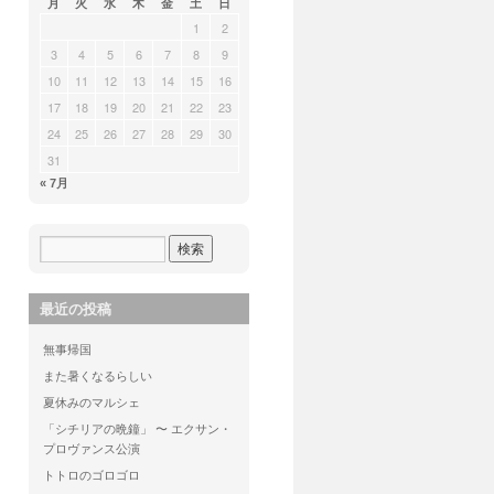
月
火
水
木
金
土
日
1
2
3
4
5
6
7
8
9
10
11
12
13
14
15
16
17
18
19
20
21
22
23
24
25
26
27
28
29
30
31
« 7月
最近の投稿
無事帰国
また暑くなるらしい
夏休みのマルシェ
「シチリアの晩鐘」 〜 エクサン・
プロヴァンス公演
トトロのゴロゴロ