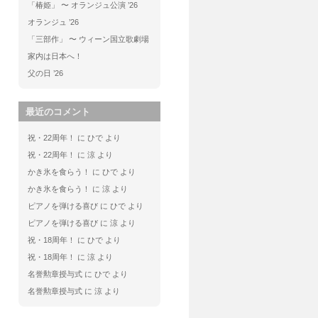
「椿姫」 〜 オランジュ公演 ’26
オランジュ ’26
「三部作」 〜 ウィーン国立歌劇場
家内は日本へ！
父の日 ’26
最近のコメント
祝・22周年！
に
ひで
より
祝・22周年！
に
涼
より
かき氷を食らう！
に
ひで
より
かき氷を食らう！
に
涼
より
ピアノを弾ける喜び
に
ひで
より
ピアノを弾ける喜び
に
涼
より
祝・18周年！
に
ひで
より
祝・18周年！
に
涼
より
名誉勲章授与式
に
ひで
より
名誉勲章授与式
に
涼
より