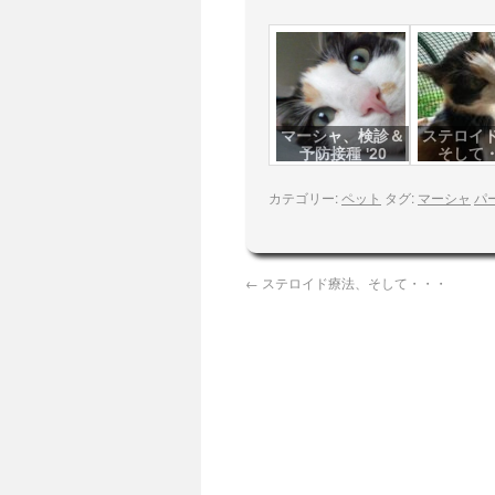
マーシャ、検診＆
ステロイ
予防接種 '20
そして
カテゴリー:
ペット
タグ:
マーシャ
パ
←
ステロイド療法、そして・・・