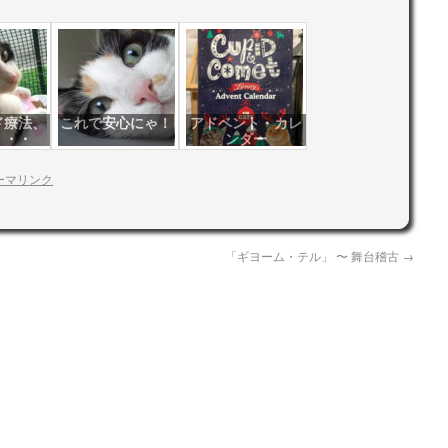
ド療法、
これで安心にゃ！
アドベント・カレ
・・・
ンダー
ーマリンク
「ギヨーム・テル」 〜 舞台稽古
→