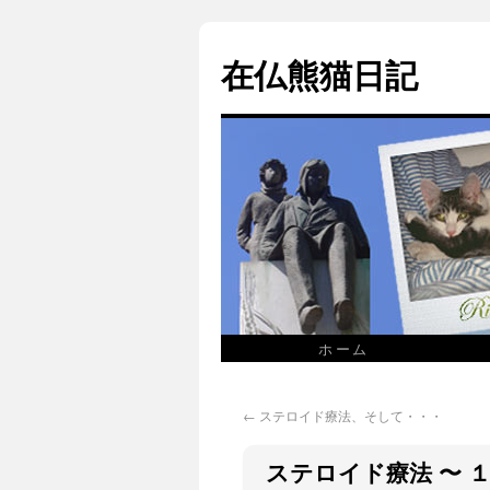
在仏熊猫日記
ホーム
←
ステロイド療法、そして・・・
ステロイド療法 〜 