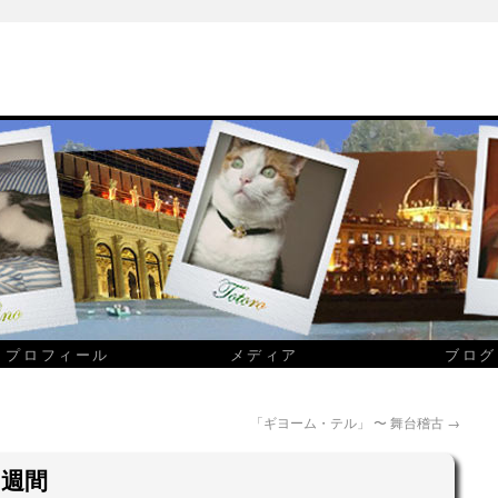
プロフィール
メディア
ブログ
「ギヨーム・テル」 〜 舞台稽古
→
１週間