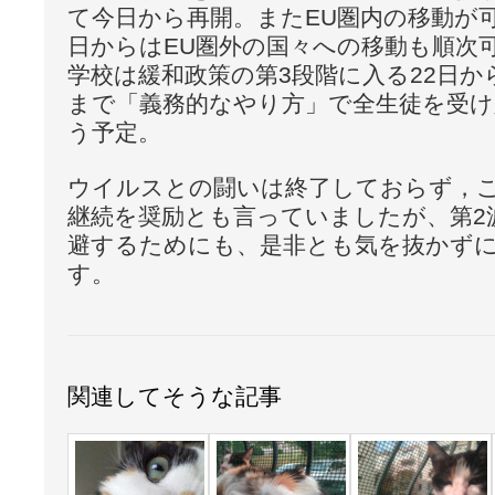
て今日から再開。またEU圏内の移動が可
日からはEU圏外の国々への移動も順次
学校は緩和政策の第3段階に入る22日か
まで「義務的なやり方」で全生徒を受け
う予定。
ウイルスとの闘いは終了しておらず，
継続を奨励とも言っていましたが、第2
避するためにも、是非とも気を抜かず
す。
関連してそうな記事