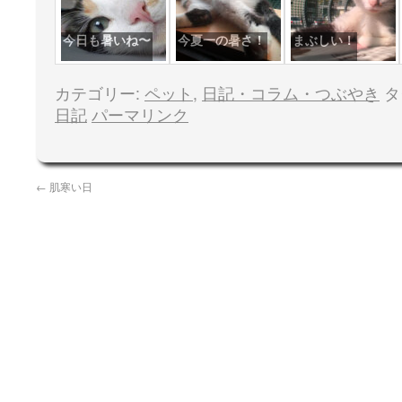
今日も暑いね〜
今夏一の暑さ！
まぶしい！
カテゴリー:
ペット
,
日記・コラム・つぶやき
タ
日記
パーマリンク
←
肌寒い日