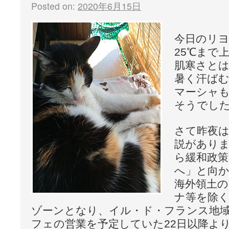
Posted on:
2020年6月15日
今日のリ
25℃まで
肌寒さと
暑く汗ば
マーシャ
そうでした
さて昨夜
説がありま
ら緩和政
へ」と向
海外領土
ナ等を除
ゾーンとなり、イル・ド・フランス地
フェの営業を予定していた22日以降よ