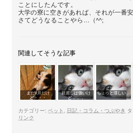
ことにしたんです。
大学の寮に空きがあれば、それが一番
さてどうなることやら…（^^;
関連してそうな記事
まだ8月だけ
日差しは強いけ
ちょっと涼しい
ど・・・
ど．．．
カテゴリー:
ペット
,
日記・コラム・つぶやき
タ
リンク