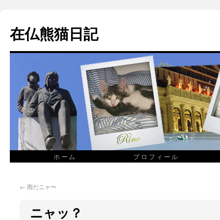
在仏熊猫日記
ホーム
プロフィール
←
雨だニャ〜
ニャッ？