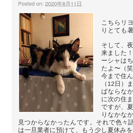
Posted on:
2020年8月11日
こちらリ
りとても
そして、
来ました！
ーシャは
たよ〜（笑
今まで住
（12日）
ばならな
に次の住
ですが、
りなかな
見つからなかったんです。それで色々
は一旦業者に預けて、もう少し夏休み