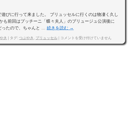
で遊びに行って来ました。 ブリュッセルに行くのは物凄く久し
しかも前回はプッチーニ「蝶々夫人」のブリュージュ公演後に
だったので、ちゃんと …
続きを読む
→
やき
|
タグ:
つぶやき
,
ブリュッセル
|
コメントを受け付けていません