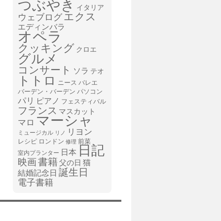
つぶやき
イタリア
エクス
ウェブログ
エディンバラ
オペラ
クッキング
クロエ
グルメ
コンサート
ソラ
テオ
トトロ
ニース
バレエ
バーデン・バーデン
パソコン
パリ
ピアノ
フェスティバル
フランス
マスカット
マーシャ
マロ
リヨン
ミュージカル
リノ
レシピ
前菜
ロンドン
修理
日記
日本
室内プランター
書籍
映画
猫
父の日
誕生日
結婚記念日
電子書籍