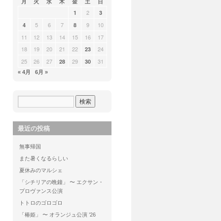
月
火
水
木
金
土
日
2
1
3
5
6
7
9
10
4
8
11
12
13
14
15
16
17
18
19
20
21
22
24
23
25
26
27
29
31
28
30
« 4月
6月 »
最近の投稿
無事帰国
また暑くなるらしい
夏休みのマルシェ
「シチリアの晩鐘」 〜 エクサン・
プロヴァンス公演
トトロのゴロゴロ
「椿姫」 〜 オランジュ公演 ’26