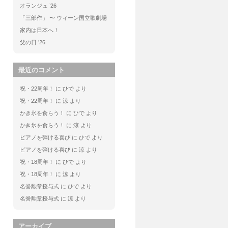
オランジュ ’26
「三部作」 〜 ウィーン国立歌劇場
家内は日本へ！
父の日 ’26
最近のコメント
祝・22周年！
に
ひで
より
祝・22周年！
に
涼
より
かき氷を食らう！
に
ひで
より
かき氷を食らう！
に
涼
より
ピアノを弾ける喜び
に
ひで
より
ピアノを弾ける喜び
に
涼
より
祝・18周年！
に
ひで
より
祝・18周年！
に
涼
より
名誉勲章授与式
に
ひで
より
名誉勲章授与式
に
涼
より
アーカイブ