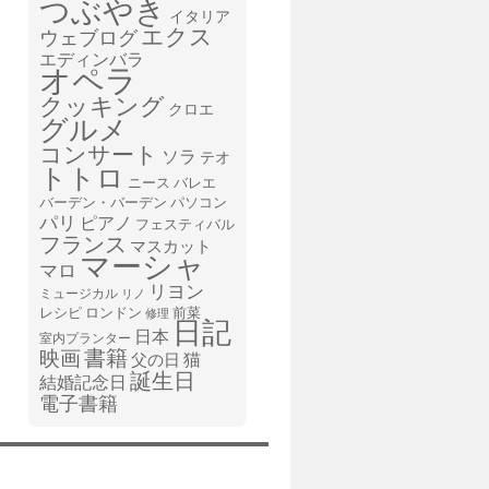
つぶやき
イタリア
エクス
ウェブログ
エディンバラ
オペラ
クッキング
クロエ
グルメ
コンサート
ソラ
テオ
トトロ
ニース
バレエ
バーデン・バーデン
パソコン
パリ
ピアノ
フェスティバル
フランス
マスカット
マーシャ
マロ
リヨン
ミュージカル
リノ
レシピ
前菜
ロンドン
修理
日記
日本
室内プランター
書籍
映画
猫
父の日
誕生日
結婚記念日
電子書籍