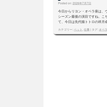
Posted on:
2026年7月7日
今日からリヨン・オペラ座は、
シーズン最後の演目ですね。こ
て、今日は先代猫トトロの祥月命
カテゴリー:
ペット
,
仕事
|
タグ:
オペ