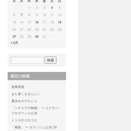
月
火
水
木
金
土
日
1
2
3
5
4
6
8
9
10
11
12
7
13
14
15
17
18
16
19
20
21
22
23
24
25
26
28
29
31
27
30
« 6月
最近の投稿
無事帰国
また暑くなるらしい
夏休みのマルシェ
「シチリアの晩鐘」 〜 エクサン・
プロヴァンス公演
トトロのゴロゴロ
「椿姫」 〜 オランジュ公演 ’26