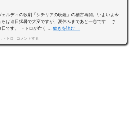
ヴェルディの歌劇「シチリアの晩鐘」の稽古再開。いよいよ今
ちらは連日猛暑で大変ですが、夏休みまであと一息です！ さ
日です。 トトロが亡く …
続きを読む
→
ラ
,
トトロ
|
コメントする