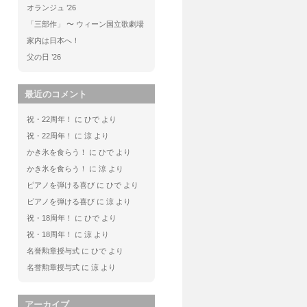
オランジュ ’26
「三部作」 〜 ウィーン国立歌劇場
家内は日本へ！
父の日 ’26
最近のコメント
祝・22周年！
に
ひで
より
祝・22周年！
に
涼
より
かき氷を食らう！
に
ひで
より
かき氷を食らう！
に
涼
より
ピアノを弾ける喜び
に
ひで
より
ピアノを弾ける喜び
に
涼
より
祝・18周年！
に
ひで
より
祝・18周年！
に
涼
より
名誉勲章授与式
に
ひで
より
名誉勲章授与式
に
涼
より
アーカイブ