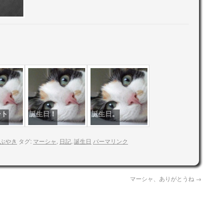
ート
誕生日！
誕生日。
ぶやき
タグ:
マーシャ
,
日記
,
誕生日
パーマリンク
マーシャ、ありがとうね
→