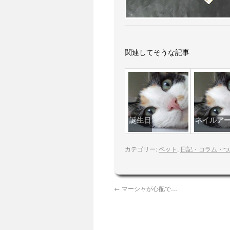
関連してそうな記事
誕生日
ネイルア
カテゴリー:
ペット
,
日記・コラム・つ
←
マーシャが心配で…