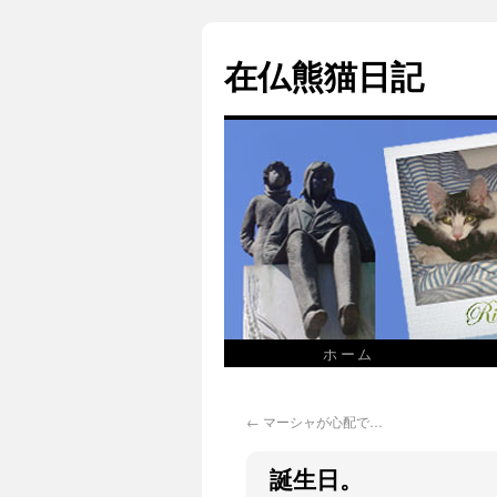
在仏熊猫日記
ホーム
←
マーシャが心配で…
誕生日。