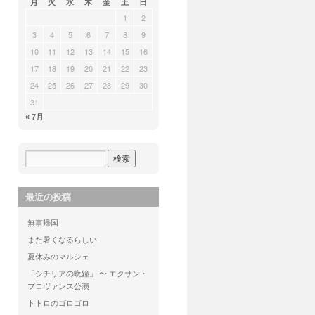
月
火
水
木
金
土
日
1
2
3
4
5
6
7
8
9
10
11
12
13
14
15
16
17
18
19
20
21
22
23
24
25
26
27
28
29
30
31
« 7月
最近の投稿
無事帰国
また暑くなるらしい
夏休みのマルシェ
「シチリアの晩鐘」 〜 エクサン・
プロヴァンス公演
トトロのゴロゴロ