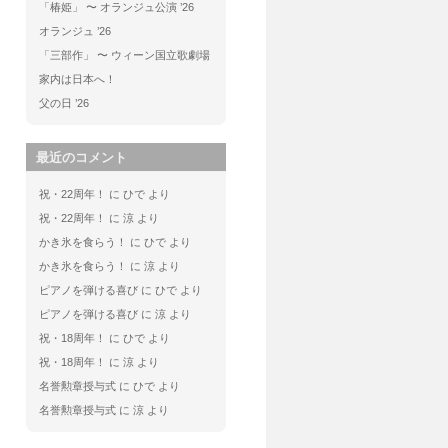
「椿姫」 〜 オランジュ公演 ’26
オランジュ ’26
「三部作」 〜 ウィーン国立歌劇場
家内は日本へ！
父の日 ’26
最近のコメント
祝・22周年！
に
ひで
より
祝・22周年！
に
涼
より
かき氷を食らう！
に
ひで
より
かき氷を食らう！
に
涼
より
ピアノを弾ける喜び
に
ひで
より
ピアノを弾ける喜び
に
涼
より
祝・18周年！
に
ひで
より
祝・18周年！
に
涼
より
名誉勲章授与式
に
ひで
より
名誉勲章授与式
に
涼
より