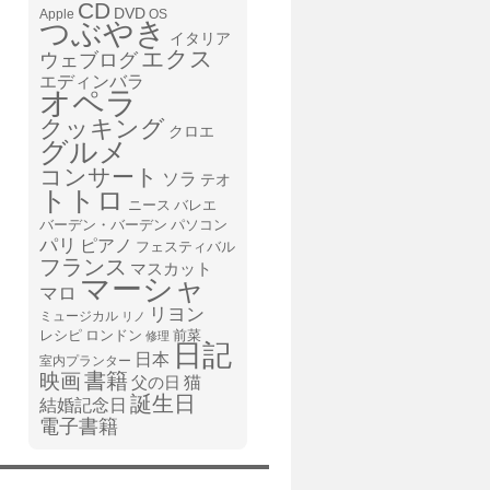
CD
DVD
Apple
OS
つぶやき
イタリア
エクス
ウェブログ
エディンバラ
オペラ
クッキング
クロエ
グルメ
コンサート
ソラ
テオ
トトロ
ニース
バレエ
バーデン・バーデン
パソコン
パリ
ピアノ
フェスティバル
フランス
マスカット
マーシャ
マロ
リヨン
ミュージカル
リノ
レシピ
前菜
ロンドン
修理
日記
日本
室内プランター
書籍
映画
猫
父の日
誕生日
結婚記念日
電子書籍