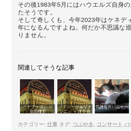
その後1983年5月にはハウエルズ自身
たそうです。
そして奇しくも、今年2023年はケネデ
年になるんですよね。何だか不思議な
りません。
関連してそうな記事
「ナブッコ」 ～
「ドン・ジョヴァ
気持ち良いニャ〜
音楽稽古
ンニ」 ～ オケ合
わせ
カテゴリー:
仕事
タグ:
つぶやき
,
コンサート
パ