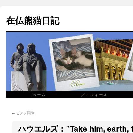
在仏熊猫日記
ホーム
プロフィール
←
ピアノ調律
ハウエルズ：”Take him, earth, fo