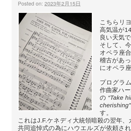
Posted on:
2023年2月15日
こちらリ
高気温が1
良い天気
そして、今
オペラ座
稽古があっ
にオペラ
プログラ
作曲家ハ
の
“Take hi
cherishing”
す。
これはJ.F.ケネディ大統領暗殺の翌年
共同追悼式の為にハウエルズが依頼さ