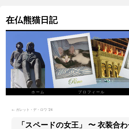
在仏熊猫日記
ホーム
プロフィール
←
ガレット・デ・ロワ ’24
「スペードの女王」 〜 衣装合わ