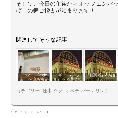
そして、今日の午後からオッフェンバ
げ」の舞台稽古が始まります！
関連してそうな記事
「スペードの女
「ギヨーム・テ
「賭博者」衣装合
王」 〜 立ち稽古
ル」 〜 衣装合わ
わせ
せ
カテゴリー:
仕事
タグ:
オペラ
パーマリンク
←
ガレット・デ・ロワ ’24