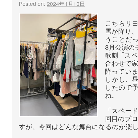
Posted on:
2024年1月10日
こちらリ
雪が降り
うことだ
3月公演の
歌劇「スペ
合わせで
降ってい
しかし、
したので
ね。
「スペード
回目のプ
すが、今回はどんな舞台になるのか楽