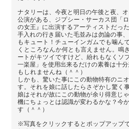
ナタリーは、今夜と明日の午後と夜、
公演がある、ジプシー・サーカス団「
の女王』に出演するアーティストだっ
手入れの行き届いた毛並みは勿論の事
もキュート！チューインガムでも噛ん
くところなんか何とも言えません。鳴
ートがキツイですけど、紛れもなくソ
一楽屋」を使用出来るだけの素養は十分
もしれませんね（＾＾）
しかも、驚いた事にこの動物特有のニ
す。それを娘に話したらさぞかし驚く
娘はそれが故にこの動物が余り得意じ
機にちょっとは認識が変わるかな？今
す（＾＾）
※写真をクリックするとポップアップ