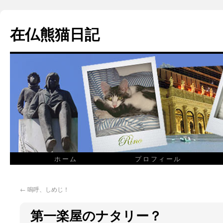
在仏熊猫日記
ホーム
プロフィール
←
嗚呼、しめじ！
第一楽屋のナタリー？