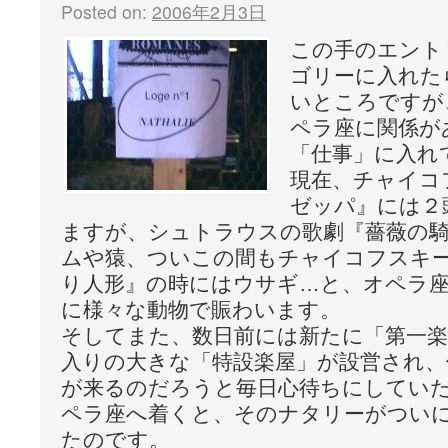
Posted on:
2006年2月3日
この手のエント
ゴリーに入れた
いところですが
ペラ座に関係が
「仕事」に入れ
現在、チャイコ
ゼッパ』には２
ますが、シュトラウスの歌劇『薔薇の
ムや猿、ついこの間もチャイコフスキ
り人形』の時にはウサギ…と、オペラ
に様々な動物で賑わいます。
そしてまた、数日前には新たに「第一楽
入りの大きな「特設楽屋」が設営され、
が来るのだろうと毎日心待ちにしてい
ペラ座へ着くと、そのナタリーがつい
たのです。