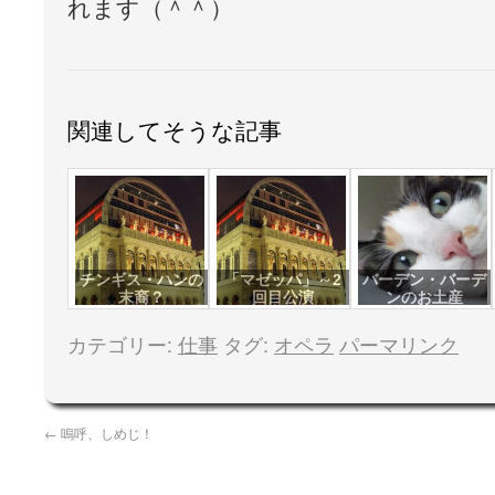
れます（＾＾）
関連してそうな記事
チンギス・ハンの
「マゼッパ」～2
バーデン・バーデ
末裔？
回目公演
ンのお土産
カテゴリー:
仕事
タグ:
オペラ
パーマリンク
←
嗚呼、しめじ！