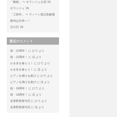
「椿姫」 〜 オランジュ公演 ’26
オランジュ ’26
「三部作」 〜 ウィーン国立歌劇場
家内は日本へ！
父の日 ’26
最近のコメント
祝・22周年！
に
ひで
より
祝・22周年！
に
涼
より
かき氷を食らう！
に
ひで
より
かき氷を食らう！
に
涼
より
ピアノを弾ける喜び
に
ひで
より
ピアノを弾ける喜び
に
涼
より
祝・18周年！
に
ひで
より
祝・18周年！
に
涼
より
名誉勲章授与式
に
ひで
より
名誉勲章授与式
に
涼
より