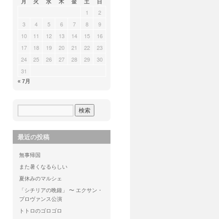
月
火
水
木
金
土
日
1
2
3
4
5
6
7
8
9
10
11
12
13
14
15
16
17
18
19
20
21
22
23
24
25
26
27
28
29
30
31
« 7月
最近の投稿
無事帰国
また暑くなるらしい
夏休みのマルシェ
「シチリアの晩鐘」 〜 エクサン・
プロヴァンス公演
トトロのゴロゴロ