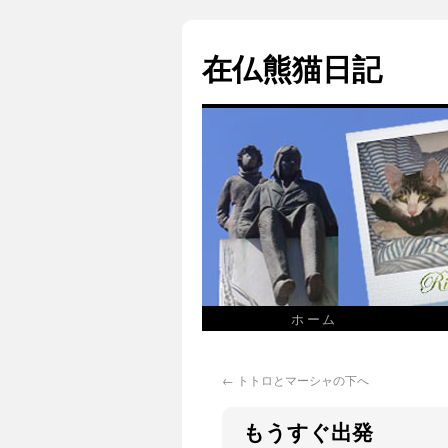
在仏熊猫日記
ホーム
←
トトロとマーシャの下へ
もうすぐ出発