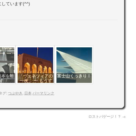
ています(^^)
日本を離
「ヴェネツィアの
富士山くっきり！
す
一夜」 〜 もうす
ぐ出発
タグ:
つぶやき
,
日本
パーマリンク
ロストバゲージ！？
→