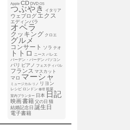
CD
DVD
Apple
OS
つぶやき
イタリア
エクス
ウェブログ
エディンバラ
オペラ
クッキング
クロエ
グルメ
コンサート
ソラ
テオ
トトロ
ニース
バレエ
バーデン・バーデン
パソコン
パリ
ピアノ
フェスティバル
フランス
マスカット
マーシャ
マロ
リヨン
ミュージカル
リノ
レシピ
前菜
ロンドン
修理
日記
日本
室内プランター
書籍
映画
猫
父の日
誕生日
結婚記念日
電子書籍