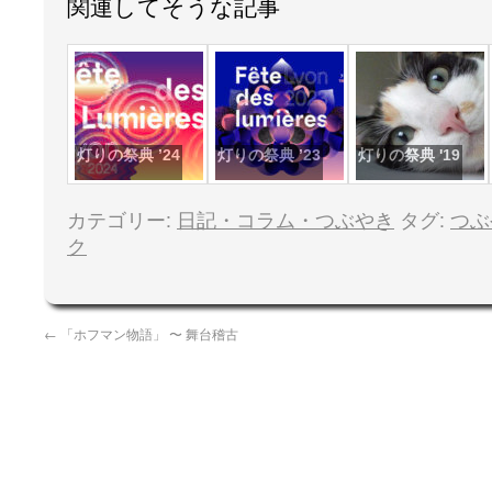
関連してそうな記事
灯りの祭典 ’24
灯りの祭典 ’23
灯りの祭典 '19
カテゴリー:
日記・コラム・つぶやき
タグ:
つぶ
ク
←
「ホフマン物語」 〜 舞台稽古