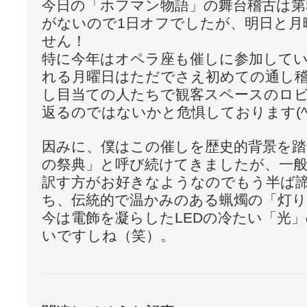
今日の「ホフマン物語」の舞台稽古は第
がないので1日オフでしたが、明日と月
せん！
特に今年はオペラ座も催しに参加してい
れる月曜日はただでさえ初めての通し
し目当ての人たちで観客スペースのロ
返るのではないかと危惧しております(^^
因みに、僕はこの催しを歴史的背景を
の祭典」と呼び続けてきましたが、一
訳す方がお好きなようなのでもう半ば
ち、伝統的で温かみのある蝋燭の「灯
今は電飾を凝らしたLEDの冷たい「光
いですしね（笑）。