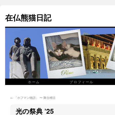
在仏熊猫日記
ホーム
プロフィール
←
「ホフマン物語」 〜 舞台稽古
光の祭典 ’25