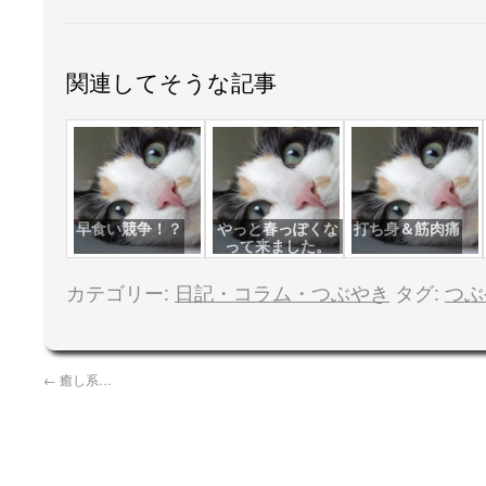
関連してそうな記事
早食い競争！？
やっと春っぽくな
打ち身＆筋肉痛
って来ました。
カテゴリー:
日記・コラム・つぶやき
タグ:
つぶ
←
癒し系…