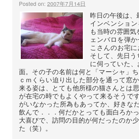
Posted on:
2007年7月14日
昨日の午後は、
インベンション
も当時の雰囲気
ェンバロを弾か
こさんのお宅に
そして、先日う
に伺っていた、
面。その子の名前は何と「マーシャ」ち
ｃｍくらい迫り出した部分を通って窓
来る姿は、とても他所様の猫さんとは
が在宅の時でもよくやって来るそうで
がいなかった所為もあってか、好きな
飲んで．．．何だかとっても面白ろか
大喜びで、訪問の目的が何だったのか
た（笑）。