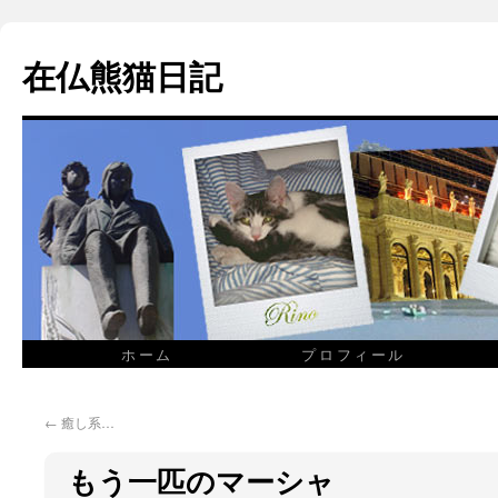
在仏熊猫日記
ホーム
プロフィール
←
癒し系…
もう一匹のマーシャ