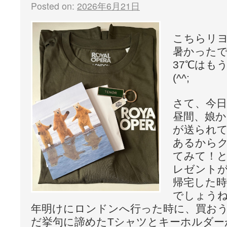
Posted on:
2026年6月21日
こちらリ
暑かった
37℃はも
(^^;
さて、今
昼間、娘
が送られ
あるから
てみて！
レゼント
帰宅した
でしょう
年明けにロンドンへ行った時に、買お
だ挙句に諦めたTシャツとキーホルダー