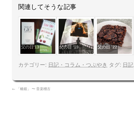
関連してそうな記事
父の日'13
父の日 '19
父の日 ’22
カテゴリー:
日記・コラム・つぶやき
タグ:
日記
←
「椿姫」 〜 音楽稽古