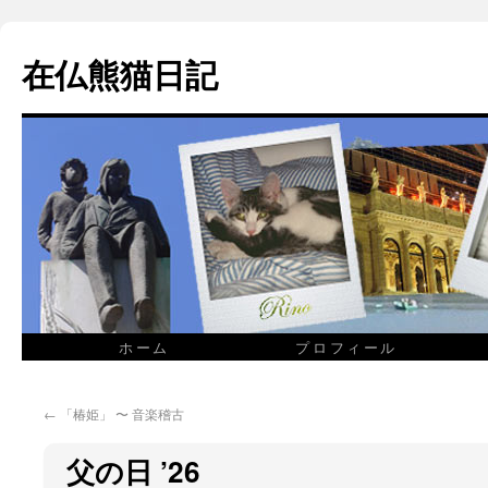
在仏熊猫日記
ホーム
プロフィール
←
「椿姫」 〜 音楽稽古
父の日 ’26