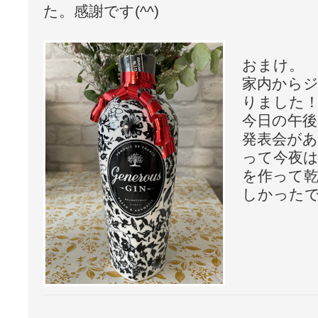
た。感謝です(^^)
おまけ。
家内から
りました
今日の午後
発表会が
って今夜
を作って
しかったです