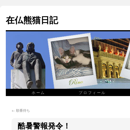
在仏熊猫日記
ホーム
プロフィール
←
順番待ち
酷暑警報発令！