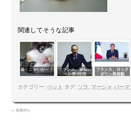
関連してそうな記事
暑くニャいか～？
フランス、警戒レ
フランス、ロック
ベル第3段階
ダウン再発動
カテゴリー:
ペット
タグ:
ソラ
,
マーシャ
パーマ
←
順番待ち