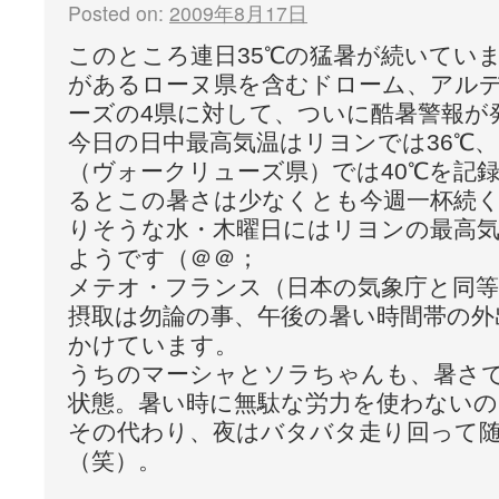
Posted on:
2009年8月17日
このところ連日35℃の猛暑が続いてい
があるローヌ県を含むドローム、アル
ーズの4県に対して、ついに酷暑警報が
今日の日中最高気温はリヨンでは36℃
（ヴォークリューズ県）では40℃を記
るとこの暑さは少なくとも今週一杯続
りそうな水・木曜日にはリヨンの最高気
ようです（＠＠；
メテオ・フランス（日本の気象庁と同等
摂取は勿論の事、午後の暑い時間帯の外
かけています。
うちのマーシャとソラちゃんも、暑さ
状態。暑い時に無駄な労力を使わないの
その代わり、夜はバタバタ走り回って
（笑）。