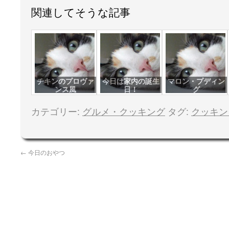
関連してそうな記事
チキンのプロヴァ
今日は家内の誕生
マロン・プディン
ンス風
日！
グ
カテゴリー:
グルメ・クッキング
タグ:
クッキン
←
今日のおやつ