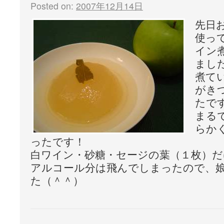
Posted on:
2007年12月14日
先日
使っ
イン煮」
まし
煮て
がき
たで
まる
らか
ったです！
白ワイン・砂糖・セージの葉（１枚）
アルコール分は飛んでしまったので、
た（＾＾）