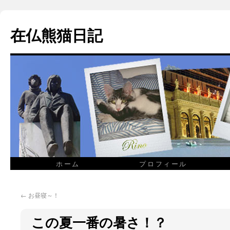
在仏熊猫日記
ホーム
プロフィール
←
お昼寝～！
この夏一番の暑さ！？