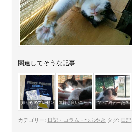
関連してそうな記事
娘からのプレゼン
気持ち良いニャ〜
ついに終わった？
ト
カテゴリー:
日記・コラム・つぶやき
タグ:
日記