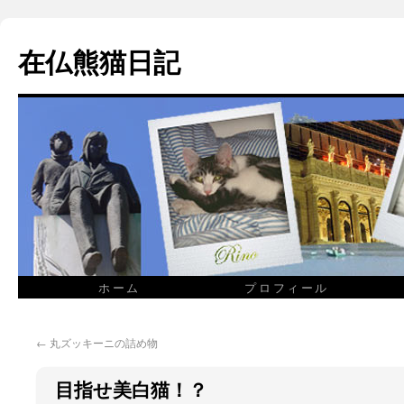
在仏熊猫日記
ホーム
プロフィール
←
丸ズッキーニの詰め物
目指せ美白猫！？