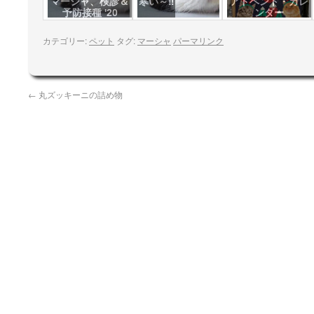
マーシャ、検診＆
寒い～‼
アドベント・カレ
予防接種 '20
ンダー
カテゴリー:
ペット
タグ:
マーシャ
パーマリンク
←
丸ズッキーニの詰め物