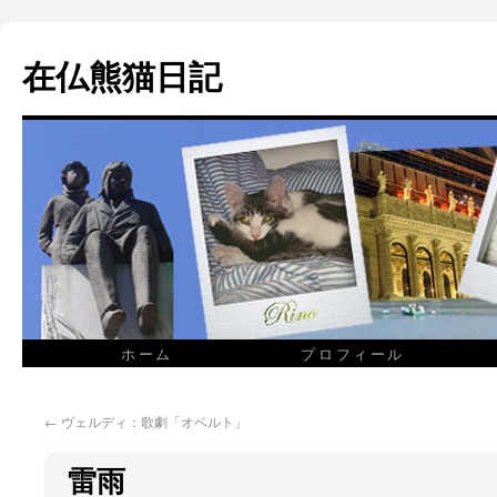
在仏熊猫日記
ホーム
プロフィール
←
ヴェルディ：歌劇「オベルト」
雷雨