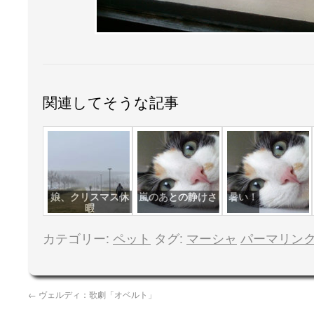
関連してそうな記事
娘、クリスマス休
嵐のあとの静けさ
暑い！
暇
カテゴリー:
ペット
タグ:
マーシャ
パーマリン
←
ヴェルディ：歌劇「オベルト」