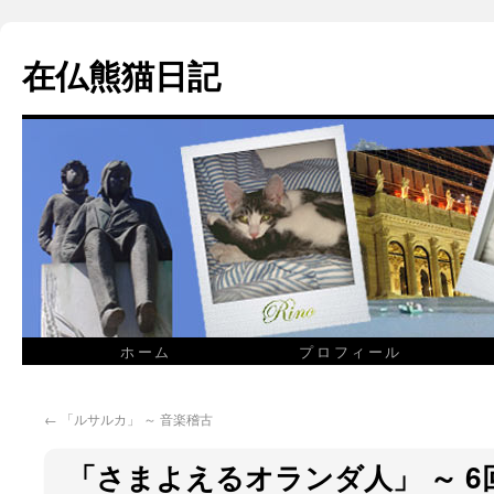
在仏熊猫日記
ホーム
プロフィール
←
「ルサルカ」 ～ 音楽稽古
「さまよえるオランダ人」 ～ 6