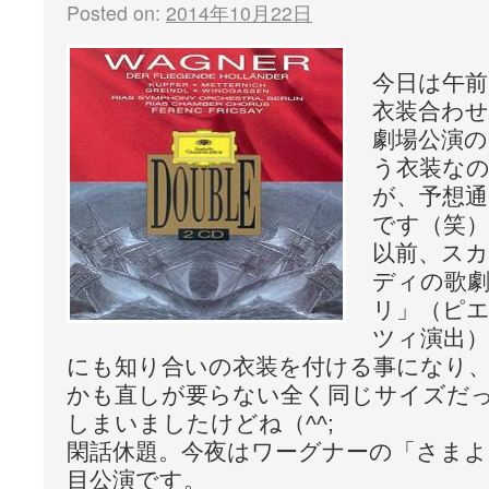
Posted on:
2014年10月22日
今日は午
衣装合わ
劇場公演
う衣装な
が、予想
です（笑）
以前、ス
ディの歌
リ」（ピ
ツィ演出
にも知り合いの衣装を付ける事になり
かも直しが要らない全く同じサイズだ
しまいましたけどね（^^;
閑話休題。今夜はワーグナーの「さまよ
目公演です。