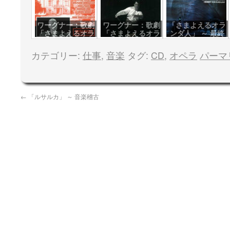
ワーグナー：歌劇
ワーグナー：歌劇
「さまよえるオラ
「さまよえるオラ
「さまよえるオラ
ンダ人」 ～ 最終
ンダ人」 ～ バイ
ンダ人」 ～ バイ
公演
ロイト '55
ロイト '59
カテゴリー:
仕事
,
音楽
タグ:
CD
,
オペラ
パーマ
←
「ルサルカ」 ～ 音楽稽古