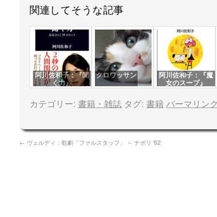
関連してそうな記事
阿川佐和子：『聞
クロワッサン
阿川佐和子：『魔
く力』
女のスープ』
カテゴリー:
書籍・雑誌
タグ:
書籍
パーマリン
←
ヴェルディ：歌劇「ファルスタッフ」 ～ ナポリ '62