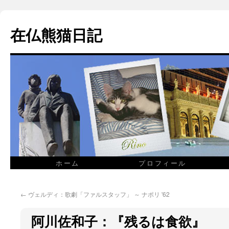
在仏熊猫日記
ホーム
プロフィール
←
ヴェルディ：歌劇「ファルスタッフ」 ～ ナポリ '62
阿川佐和子：『残るは食欲』