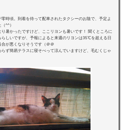
が零時頃。到着を待って配車されたタクシーのお陰で、予定よ
（^^）
なり暑かったですけど、ここリヨンも暑いです！ 聞くところに
るらしいですが、予報によると来週のリヨンは35℃を超える日
具合が悪くなりそうです（＠＠
わらず簡易テラスに寝そべって涼んでいますけど、毛むくじゃ