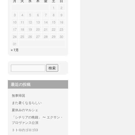
月
火
水
木
金
土
日
1
2
3
4
5
6
7
8
9
10
11
12
13
14
15
16
17
18
19
20
21
22
23
24
25
26
27
28
29
30
31
« 7月
最近の投稿
無事帰国
また暑くなるらしい
夏休みのマルシェ
「シチリアの晩鐘」 〜 エクサン・
プロヴァンス公演
トトロのゴロゴロ