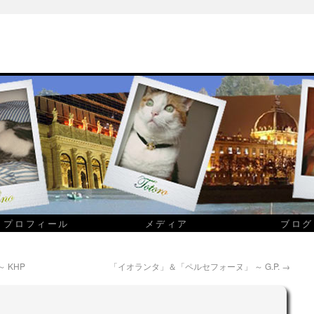
プロフィール
メディア
ブログ
 KHP
「イオランタ」＆「ペルセフォーヌ」 ～ G.P.
→