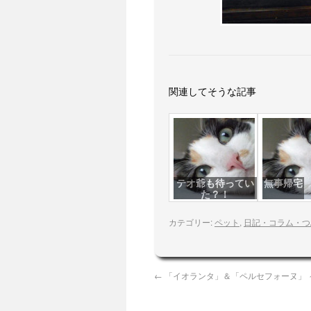
関連してそうな記事
テオ爺も待ってい
無事帰宅
た？！
カテゴリー:
ペット
,
日記・コラム・つ
←
「イオランタ」＆「ペルセフォーヌ」 ～