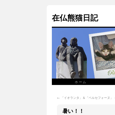
在仏熊猫日記
ホーム
←
「イオランタ」＆「ペルセフォーヌ」 ～
暑い！！