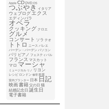
CD
DVD
Apple
OS
つぶやき
イタリア
エクス
ウェブログ
エディンバラ
オペラ
クッキング
クロエ
グルメ
コンサート
ソラ
テオ
トトロ
ニース
バレエ
バーデン・バーデン
パソコン
パリ
ピアノ
フェスティバル
フランス
マスカット
マーシャ
マロ
リヨン
ミュージカル
リノ
レシピ
前菜
ロンドン
修理
日記
日本
室内プランター
書籍
映画
猫
父の日
誕生日
結婚記念日
電子書籍