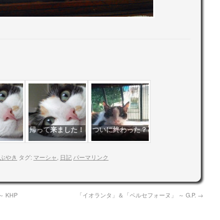
帰って来ました！
ついに終わった？
ぶやき
タグ:
マーシャ
,
日記
パーマリンク
 KHP
「イオランタ」＆「ペルセフォーヌ」 ～ G.P.
→