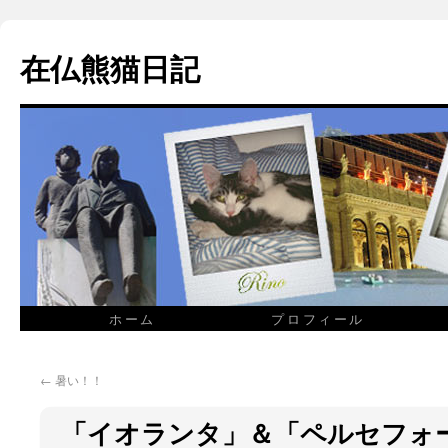
在仏熊猫日記
ホーム
プロフィール
←
暑い！！
「イオランタ」＆「ペルセフォーヌ」