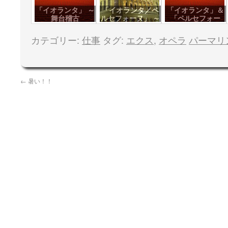
「イオランタ」 ～
「イオランタ／ペ
「イオランタ」＆
舞台稽古
ルセフォーヌ」 ～
「ペルセフォー
最終公演
ヌ」 ～ KHP
カテゴリー:
仕事
タグ:
エクス
,
オペラ
パーマリ
←
暑い！！