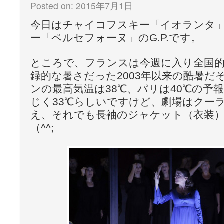
Posted on:
2015年7月1日
今日はチャイコフスキー「イオランタ
ー「ペルセフォーヌ」のG.P.です。
ところで、フランスは今週に入り全国
録的な暑さだった2003年以来の酷暑だ
ンの最高気温は38℃、パリは40℃の予
じく33℃らしいですけど、劇場はクー
え、それでも長袖のジャケット（衣装
（^^;