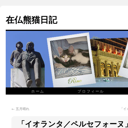
在仏熊猫日記
ホーム
プロフィール
←
五月晴れ
「イ
「イオランタ／ペルセフォーヌ」