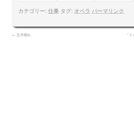
最終公演
G.P.
ヌ」 ～ 初日
カテゴリー:
仕事
タグ:
オペラ
パーマリンク
←
五月晴れ
「イ