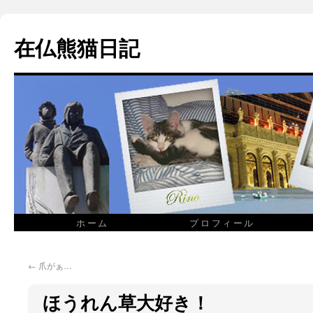
在仏熊猫日記
ホーム
プロフィール
←
爪がぁ…
ほうれん草大好き！