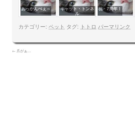
あっかんべぇ～
キャット・トンネ
祝・7周年！
ル
カテゴリー:
ペット
タグ:
トトロ
パーマリンク
←
爪がぁ…