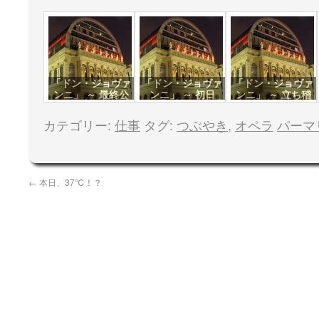
「ドン・ジョヴァ
「ドン・ジョヴァ
「ドン・ジョヴァ
ンニ」 ～ 最終公
ンニ」 ～ 初日
ンニ」 ～ 立ち稽
演
古
カテゴリー:
仕事
タグ:
つぶやき
,
オペラ
パーマ
←
本日、37℃！？