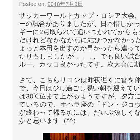
Posted on:
2018年7月3日
サッカーワールドカップ・ロシア大会
ーの試合がありましたが、日本惜しか
ギーに2点取られて追いつかれてからも
だけれどなかなか点に結びつかなかっ
ょっと本田を出すのが早かったら違っ
たりもしましたが．．．。でも良い試
ルー、カッコ良かったです。次大会に
さて、こちらリヨンは昨夜遅くに雷を
で、今日は少し過ごし易い朝を迎えてい
は30℃位まで上がるようですが、夕方
ているので、オペラ座の「ドン・ジョヴ
が終わって帰る頃には、だいぶ涼しく
かと思います（^^）