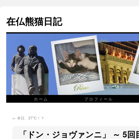
在仏熊猫日記
ホーム
プロフィール
←
本日、37℃！？
「ドン・ジョヴァンニ」 ～ 5回