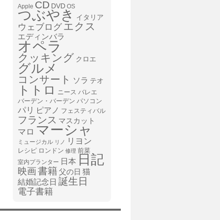
CD
DVD
Apple
OS
つぶやき
イタリア
エクス
ウェブログ
エディンバラ
オペラ
クッキング
クロエ
グルメ
コンサート
ソラ
テオ
トトロ
ニース
バレエ
バーデン・バーデン
パソコン
パリ
ピアノ
フェスティバル
フランス
マスカット
マーシャ
マロ
リヨン
ミュージカル
リノ
レシピ
前菜
ロンドン
修理
日記
日本
室内プランター
書籍
映画
猫
父の日
誕生日
結婚記念日
電子書籍