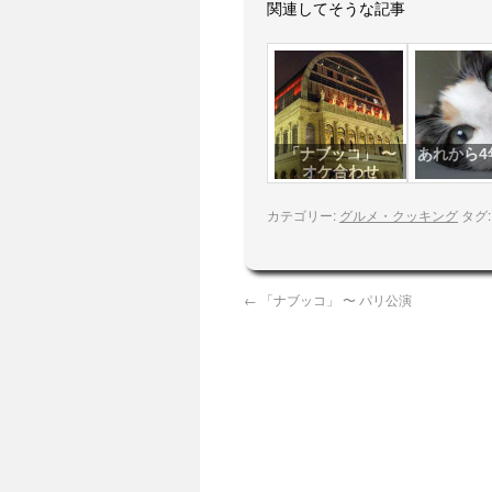
関連してそうな記事
「ナブッコ」 〜
あれから4
オケ合わせ
カテゴリー:
グルメ・クッキング
タグ
←
「ナブッコ」 〜 パリ公演