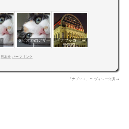
年
タピオカのデザー
「ナブッコ」 ～
ト
音楽稽古
:
日本食
パーマリンク
「ナブッコ」 〜 ヴィシー公演
→