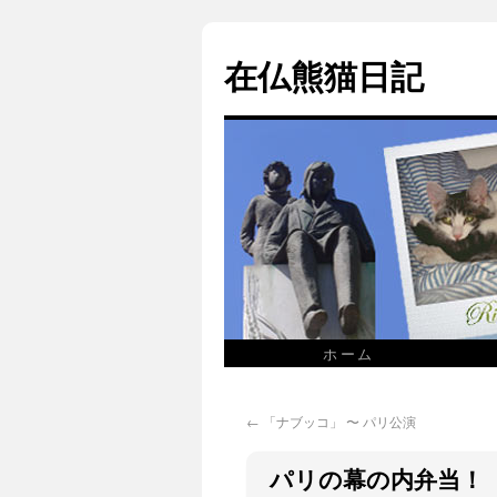
在仏熊猫日記
ホーム
←
「ナブッコ」 〜 パリ公演
パリの幕の内弁当！