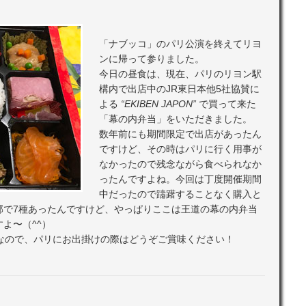
「ナブッコ」のパリ公演を終えてリヨ
ンに帰って参りました。
今日の昼食は、現在、パリのリヨン駅
構内で出店中のJR東日本他5社協賛に
よる
“EKIBEN JAPON”
で買って来た
「幕の内弁当」をいただきました。
数年前にも期間限定で出店があったん
ですけど、その時はパリに行く用事が
なかったので残念ながら食べられなか
ったんですよね。今回は丁度開催期間
中だったので躊躇することなく購入と
部で7種あったんですけど、やっぱりここは王道の幕の内弁当
よ〜（^^）
うなので、パリにお出掛けの際はどうぞご賞味ください！