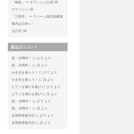
「椿姫」 〜 オランジュ公演 ’26
オランジュ ’26
「三部作」 〜 ウィーン国立歌劇場
家内は日本へ！
父の日 ’26
最近のコメント
祝・22周年！
に
ひで
より
祝・22周年！
に
涼
より
かき氷を食らう！
に
ひで
より
かき氷を食らう！
に
涼
より
ピアノを弾ける喜び
に
ひで
より
ピアノを弾ける喜び
に
涼
より
祝・18周年！
に
ひで
より
祝・18周年！
に
涼
より
名誉勲章授与式
に
ひで
より
名誉勲章授与式
に
涼
より