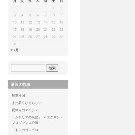
月
火
水
木
金
土
日
1
2
3
4
5
6
7
8
9
10
11
12
13
14
15
16
17
18
19
20
21
22
23
24
25
26
27
28
29
30
31
« 7月
最近の投稿
無事帰国
また暑くなるらしい
夏休みのマルシェ
「シチリアの晩鐘」 〜 エクサン・
プロヴァンス公演
トトロのゴロゴロ