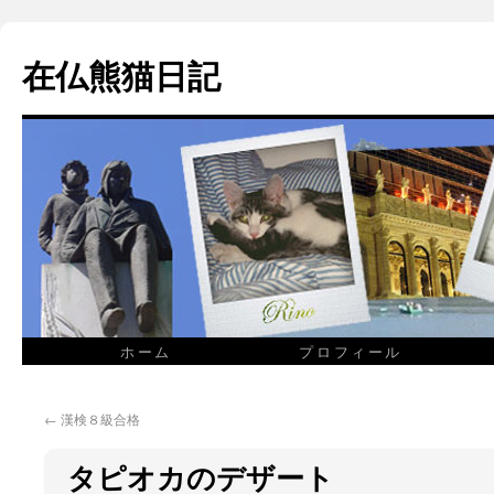
在仏熊猫日記
ホーム
プロフィール
←
漢検８級合格
タピオカのデザート