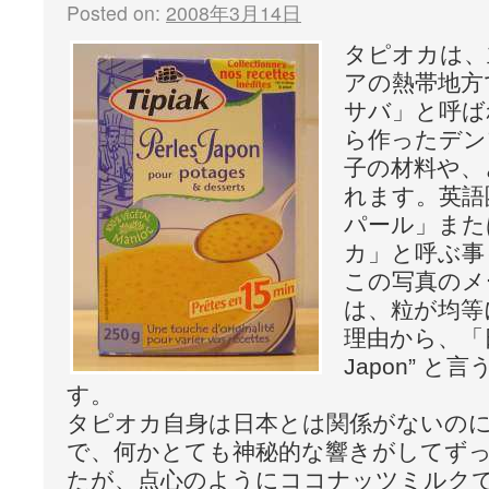
Posted on:
2008年3月14日
タピオカは、
アの熱帯地方
サバ」と呼ば
ら作ったデン
子の材料や、
れます。英語
パール」また
カ」と呼ぶ事
この写真のメ
は、粒が均等
理由から、「日本
Japon” 
す。
タピオカ自身は日本とは関係がないの
で、何かとても神秘的な響きがしてず
たが、点心のようにココナッツミルク